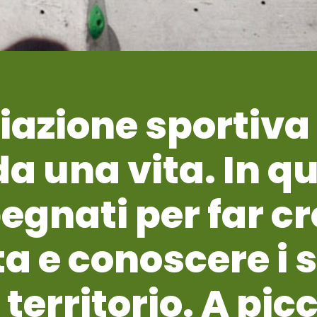
azione sportiva 
a una vita. In qu
egnati per far c
a e conoscere i s
territorio. A picc