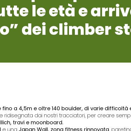
utte le età e arri
” dei climber st
e fino a 4,5m e oltre 140 boulder, di varie difficoltà 
ridisegnata dai nostri tracciatori, per creare semp
lich, travi e moonboard.
l
e una
Japan Wall, zona fitness rinnovata
, paretin