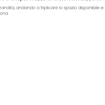
ngrandita, andando a triplicare lo spazio disponibil
zona.
140
+
blocchi,
sempre nuovi