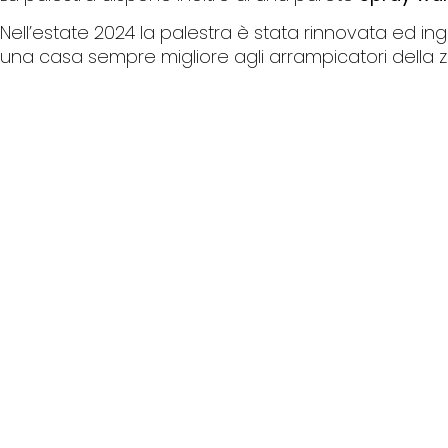
Nell’estate 2024 la palestra è stata rinnovata ed i
una casa sempre migliore agli arrampicatori della 
600
mq
di superficie
arrampicabile