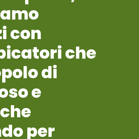
biamo
zi con
picatori che
polo di
oso e
 che
ndo per