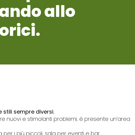
vando allo
orici.
e stili sempre diversi.
re nuovi e stimolanti problemi; è presente un’area
a per i più piccoli, sala per eventi e bar.