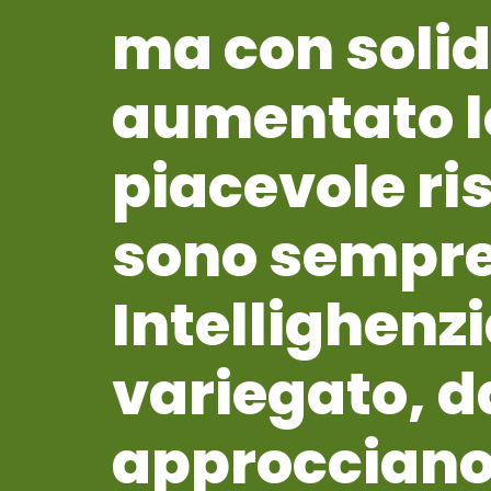
ma con soli
aumentato lo 
piacevole ri
sono sempre 
Intellighenz
variegato, d
approcciano 