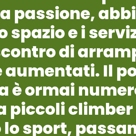
da passione, ab
spazio e i servi
scontro di arram
aumentati. Il po
ia è ormai numer
a piccoli climber
lo sport, passa