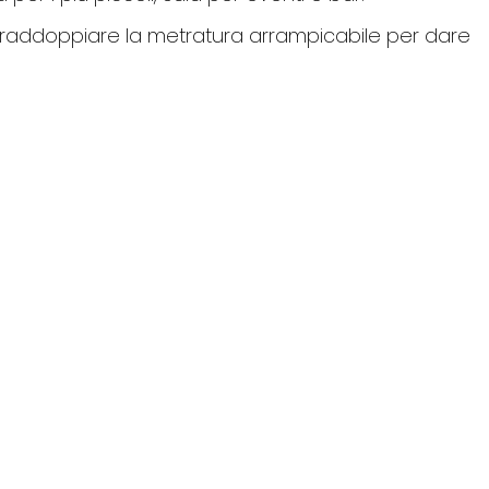
e e raddoppiare la metratura arrampicabile per dare
4
m
altezza pareti