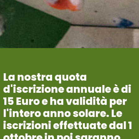
La
nostra
quota
d'iscrizione
annuale
è
di
15
Euro
e
ha
validità
per
l'intero
anno
solare.
Le
iscrizioni
effettuate
dal
1
ottobre
in
poi
saranno